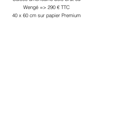
Wengé => 290 € TTC
40 x 60 cm sur papier Premium
Dibon Alu 3mm => 260 € TTC
50 x 75 cm sur papier Premium
Caisse américaine bois brut ou
Wengé => 510 € TTC
50 x 75 cm sur papier Premium
Dibon Alu 3mm => 425 € TTC
60 x 90 cm sur papier Premium
Caisse américaine bois brut ou
Wengé => 490 € TTC
60 x 90 cm sur papier Premium
Dibon Alu 3mm => 515 € TTC