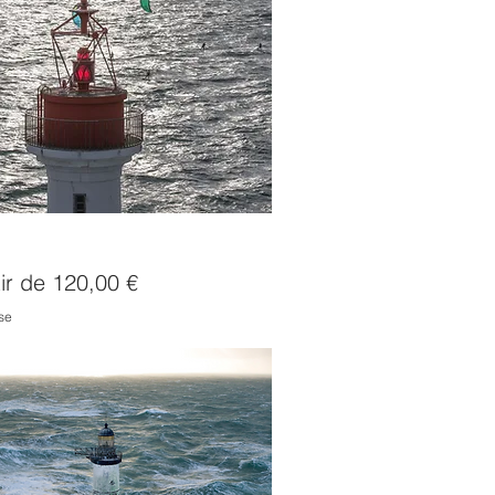
t ailes
romotionnel
tir de
120,00 €
se