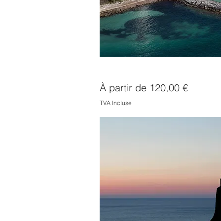
Cape Florida lighthouse
Prix promotionnel
À partir de
120,00 €
TVA Incluse