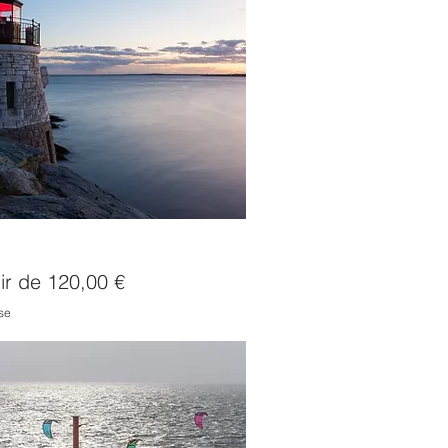
de Newport RI
romotionnel
tir de
120,00 €
se