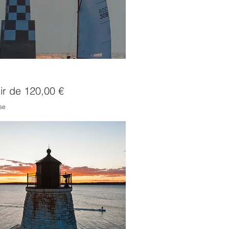
es Perdrix
romotionnel
tir de
120,00 €
se