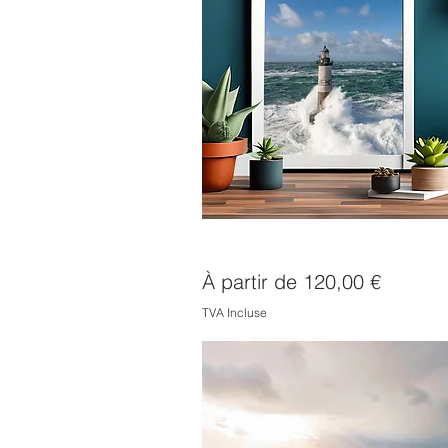
Le phare d'Ar Men dans la tempêt
Prix promotionnel
À partir de
120,00 €
TVA Incluse