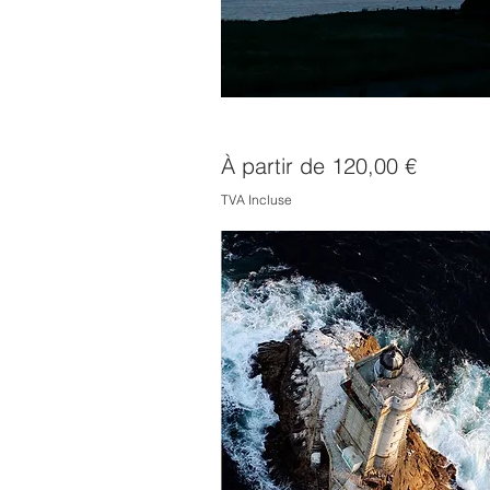
Phare d'Espagne
Prix promotionnel
À partir de
120,00 €
TVA Incluse