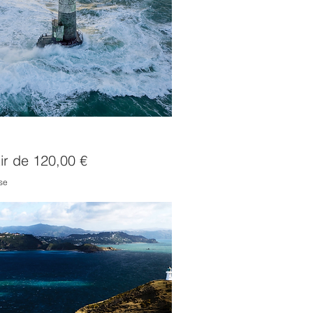
d'Ar-Men
romotionnel
tir de
120,00 €
se