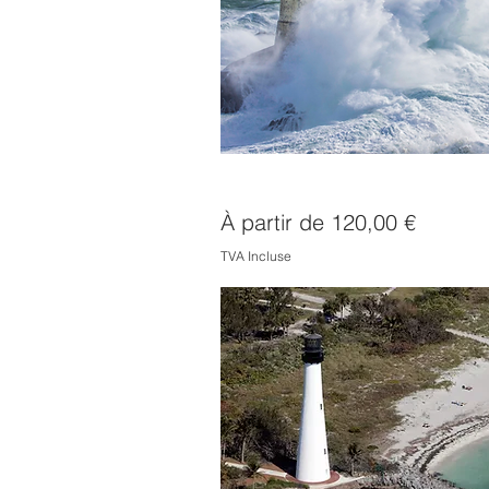
Phare des Pierres Noires
Prix promotionnel
À partir de
120,00 €
TVA Incluse