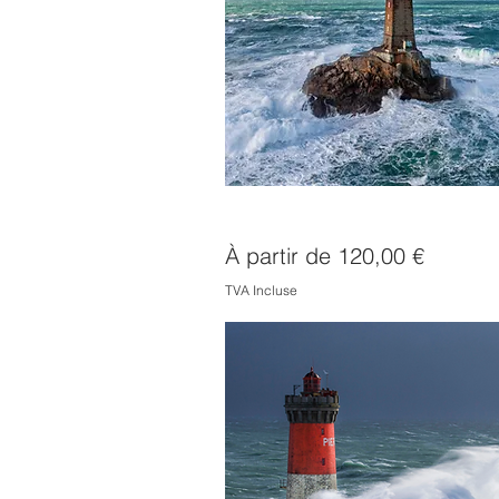
Le phare de la Vieille
Prix promotionnel
À partir de
120,00 €
TVA Incluse