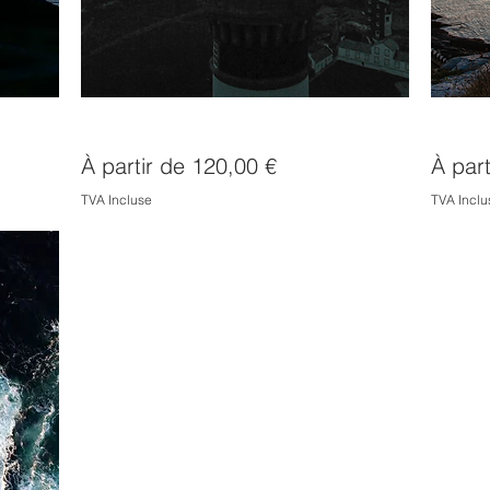
Lightbulb
Phare 
Prix promotionnel
Prix p
À partir de
120,00 €
À par
TVA Incluse
TVA Inclu