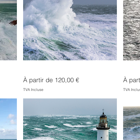
Phare de la Vieille sous les vagues
Phare e
Prix promotionnel
Prix p
À partir de
120,00 €
À par
TVA Incluse
TVA Inclu