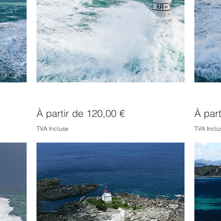
Ar-Men dans la tempête
Phare 
Prix promotionnel
Prix p
À partir de
120,00 €
À par
TVA Incluse
TVA Inclu