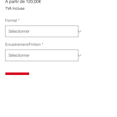
Prix
À partir de
120,00€
promotionnel
TVA Incluse
Format
*
Encadrement/Finition
*
Quantité
*
Ajouter au panier