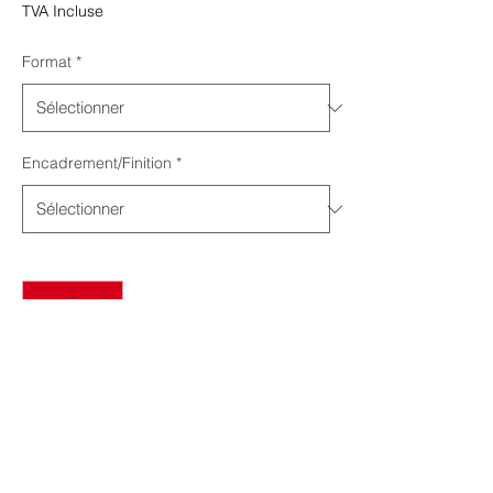
promotionnel
TVA Incluse
Format
*
Encadrement/Finition
*
Quantité
*
Ajouter au panier
Jean-Marie LIOT Images