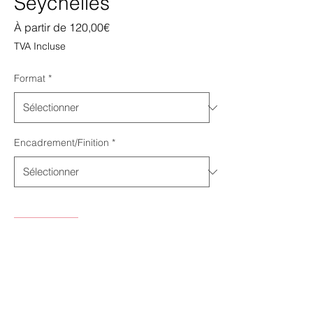
Seychelles
Prix
À partir de
120,00€
promotionnel
TVA Incluse
Format
*
Encadrement/Finition
*
Quantité
*
Ajouter au panier