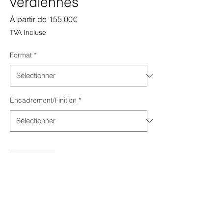
verdiennes
Prix
À partir de
155,00€
promotionnel
TVA Incluse
Format
*
Encadrement/Finition
*
Quantité
*
Ajouter au panier